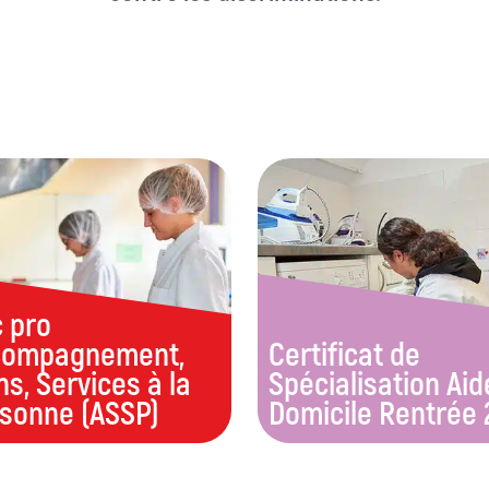
 pro
compagnement,
Certificat de
ns, Services à la
Spécialisation Aid
sonne (ASSP)
Domicile Rentrée