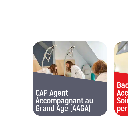
Bac
CAP Agent
Ac
Accompagnant au
Soi
Grand Age (AAGA)
per