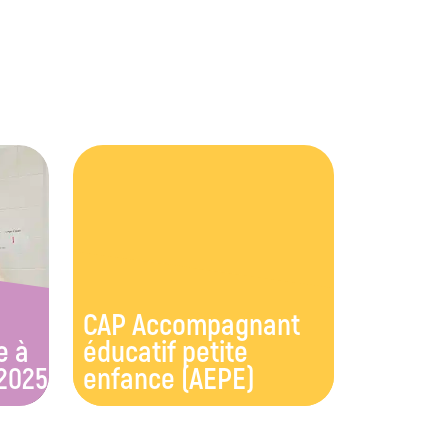
CAP Accompagnant
e à
éducatif petite
 2025
enfance (AEPE)