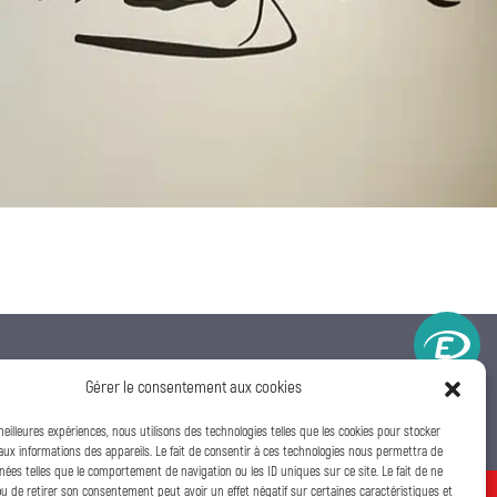
Gérer le consentement aux cookies
accueil@svpbordeaux.fr
 meilleures expériences, nous utilisons des technologies telles que les cookies pour stocker
aux informations des appareils. Le fait de consentir à ces technologies nous permettra de
nées telles que le comportement de navigation ou les ID uniques sur ce site. Le fait de ne
u de retirer son consentement peut avoir un effet négatif sur certaines caractéristiques et
 SAINT VINCENT DE PAUL
2026 - TOUS DROITS RÉSERVÉS